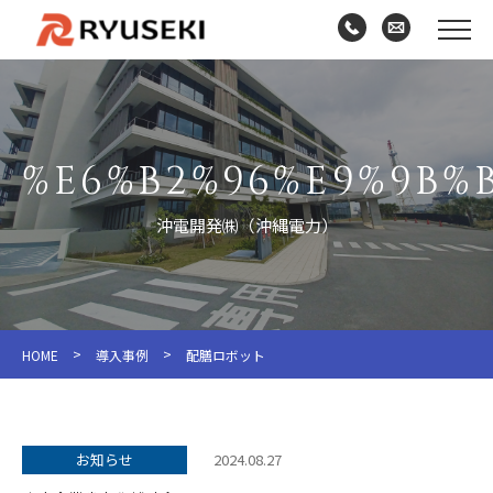
%E6%B2%96%E9%9B%
沖電開発㈱（沖縄電力）
>
>
HOME
導入事例
配膳ロボット
お知らせ
2024.08.27