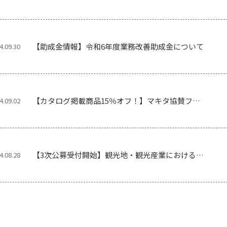
ング技能競技大会に参加しました！
【助成金情報】令和6年度業務改善助成金について
4.09.30
【カタログ掲載商品15％オフ！】マキタ協賛フェ
4.09.02
ア！
【3次公募受付開始】観光地・観光産業における
4.08.28
人材不足対策事業について