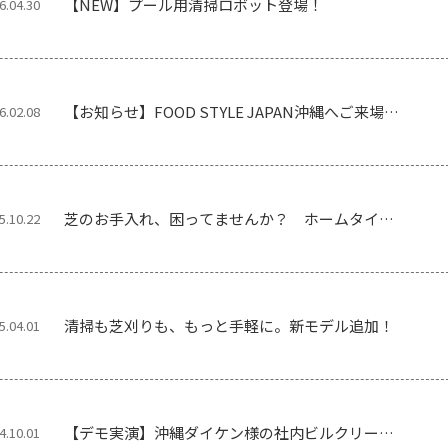
【NEW】プール用清掃ロボット登場！
6.04.30
【お知らせ】FOOD STYLE JAPAN沖縄へご来場下
6.02.08
さい！ ～2月25日（水）・26日（木）沖縄コンベ
ンションセンター～
芝のお手入れ、困ってませんか？ ホームタイプ
5.10.22
の芝刈りロボットが人気！
清掃も芝刈りも、もっと手軽に。新モデル追加！
5.04.01
【デモ実演】沖縄ダイケン様の社内ビルクリーニ
4.10.01